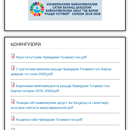
ҚОНУНГУЗОРӢ
Конститутсияи Ҷумҳурии Тоҷикистон.pdf
Стратегияи миллии рушди Ҷумҳурии Тоҷикистон барои
давраи то соли 2030.pdf
Барномаи миёнамуҳлати рушди Ҹумҳурии Тоҷикистон
барои солҳои 2016-2020.pdf
Лоиҳаи обтаъминкунии деҳот ва беҳдошти санитарӣ,
асосҳои сиёсати муҳоҷиркунонӣ.pdf
Кодекси оби Ҷумҳурии Тоҷикистон.pdf