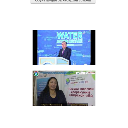
ДАСТОВАРДҲО
Видео: Суханронӣ дар маросими ифтитоҳи Конфронси дуюми байналмилалӣ
(ЗАБОНИ РУСӢ) ВТОРОЙ СЫРДАРЬИНСКИЙ БАССЕЙНОВЫЙ СОВЕТ ПО
ИНТЕГРИРОВАННОМУ УПРАВЛЕНИЮ ВОДНЫМИ РЕСУРСАМИ