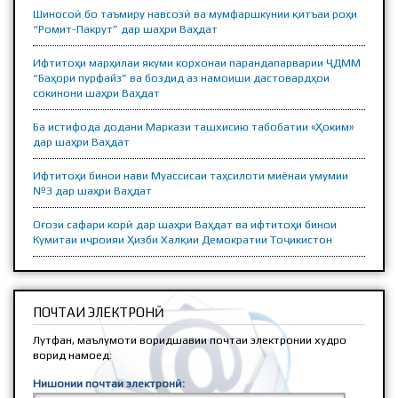
Шиносоӣ бо таъмиру навсозӣ ва мумфаршкунии қитъаи роҳи
“Ромит-Пакрут” дар шаҳри Ваҳдат
Ифтитоҳи марҳилаи якуми корхонаи парандапарварии ҶДММ
“Баҳори пурфайз” ва боздид аз намоиши дастовардҳои
сокинони шаҳри Ваҳдат
Ба истифода додани Маркази ташхисию табобатии «Ҳоким»
дар шаҳри Ваҳдат
Ифтитоҳи бинои нави Муассисаи таҳсилоти миёнаи умумии
№3 дар шаҳри Ваҳдат
Оғози сафари корӣ дар шаҳри Ваҳдат ва ифтитоҳи бинои
Кумитаи иҷроияи Ҳизби Халқии Демократии Тоҷикистон
ПОЧТАИ ЭЛЕКТРОНӢ
Лутфан, маълумоти воридшавии почтаи электронии худро
ворид намоед:
Нишонии почтаи электронӣ: