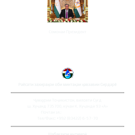
Сомонаи Президент
ТАМОСҲОИ РАЁСАТ
Раёсати захираҳои оби минтақаи ҳавзавии Сирдарё
Ҷумҳурии Тоҷикистон, вилояти Суғд
ш. Хуҷанд 735700, кӯчаи К. Хуҷандӣ 93 «А»
Почтаи эл.:
syrdaryo@mewr.tj
Тел/Факс: +992 (83422) 6-57-70
Шабакаҳои иҷтимоӣ