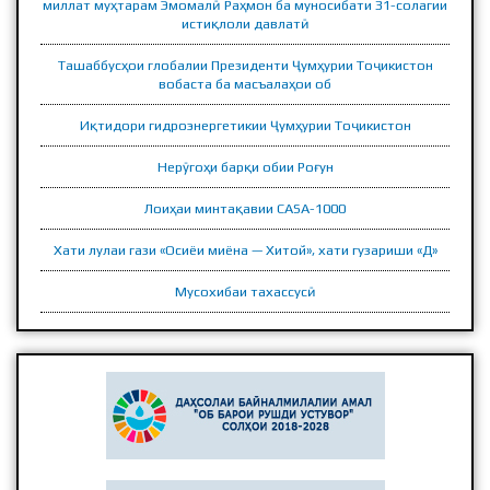
миллат муҳтарам Эмомалӣ Раҳмон ба муносибати 31-солагии
истиқлоли давлатӣ
ПРЕЗИДЕНТИ ҶУМҲУРИИ ТОҶИКИСТОН
Ташаббусҳои глобалии Президенти Ҷумҳурии Тоҷикистон
вобаста ба масъалаҳои об
Иқтидори гидроэнергетикии Ҷумҳурии Тоҷикистон
Нерӯгоҳи барқи обии Роғун
Лоиҳаи минтақавии CASA-1000
Хати лулаи гази «Осиёи миёна — Хитой», хати гузариши «Д»
Мусохибаи тахассусӣ