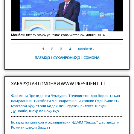
Манбаъ:
https://www.youtube.com/watch?v=GId0B9-zlHA
САҲИФАҲО
2
3
4
навбатӣ ›
1
ПАЁМҲО
|
CУХАНРОНИҲО
|
СОМОНА
ХАБАРҲО АЗ СОМОНАИ WWW.PRESIDENT.TJ
Фармони Президенти Ҷумҳурии Тоҷикистон дар бораи таъин
намудани интихоботи машваратчиёни халқии Суди Вилояти
Мухтори Кӯҳистони Бадахшон, судҳои вилоят, шаҳри
Душанбе, шаҳр ва ноҳияҳо
Боздид аз ҳавзҳои моҳипарварии ҶДММ “Баҳор” дар деҳоти
Ромити шаҳри Ваҳдат