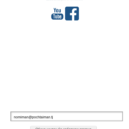
МЕҲМОНОН
Шумораи боздидҳо: 927904
Нишонии IP-и шумо: 216.73.216.78
БА АХБОРИ РӮЗИ МО ОБУНА ШАВЕД