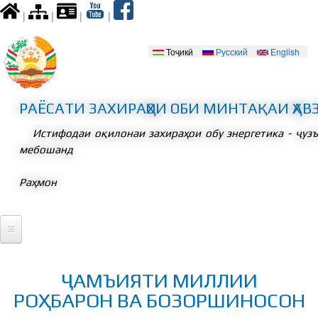
Skip to
|
|
|
|
main
content
Тоҷикӣ
Русский
English
Забонҳо
РАЁСАТИ ЗАХИРАҲОИ ОБИ МИНТАҚАИ ҲАВ
Истифодаи оқилонаи захираҳои обу энергетика - ҷуз
мебошанд
Раҳмон
Асосӣ
ҶАМЪИЯТИ МИЛЛИИ
Президент
РОҲБАРОН ВА БОЗОРШИНОСОН
Вохӯриҳо
Қонунгузорӣ