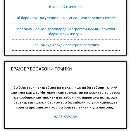
Вожаи рӯз: «Nexus»
Об барои рушди устувор 2018-2028 | Water Action Decade
Маросими ба кор даровардани агрегати якуми Неругоҳи
барқи обии «Роғун»
Барномаҳои соҳаи электроэнергетика
БРАУЗЕР БО ЗАБОНИ ТОҶИКӢ
Бо браузери чандзабона ва маҳаллишуда ба забони тоҷикӣ
ҳар гуна кор дар Интернет самараноктар ва осонтар аст, зеро
ки корбарон метавонанд аз забони модарии худ истифода
баранд, вазифаҳои барномаро бо забони тоҷикӣ хонанд ва
кори худро ҳангоми кор бо браузер айнан иҷро намоянд.
НАСБ КАРДАН