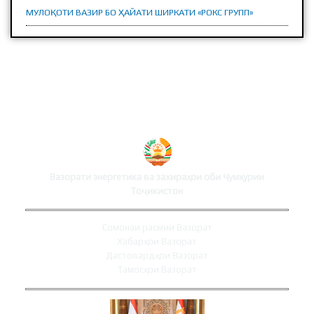
МУЛОҚОТИ ВАЗИР БО ҲАЙАТИ ШИРКАТИ «РОКС ГРУПП»
СОМОНАИ ВАЗОРАТ
Вазорати энергетика ва захираҳои оби Ҷумҳурии
Тоҷикистон
Сомонаи расмии Вазорат
Хабарҳои Вазорат
Дастовардҳои Вазорат
Тамосҳои Вазорат