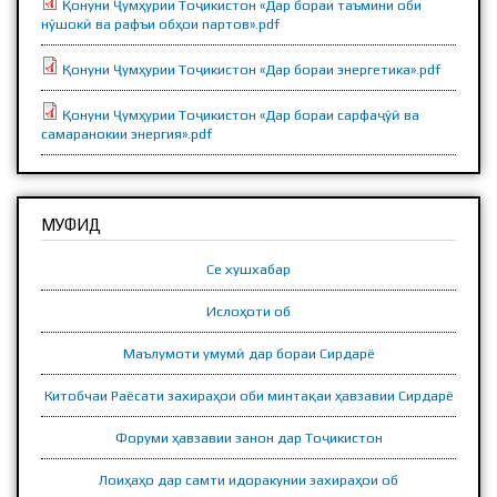
Қонуни Ҷумҳурии Тоҷикистон «Дар бораи таъмини оби
нӯшокӣ ва рафъи обҳои партов».pdf
Қонуни Ҷумҳурии Тоҷикистон «Дар бораи энергетика».pdf
Қонуни Ҷумҳурии Тоҷикистон «Дар бораи сарфаҷӯӣ ва
самаранокии энергия».pdf
МУФИД
Се хушхабар
Ислоҳоти об
Маълумоти умумӣ дар бораи Сирдарё
Китобчаи Раёсати захираҳои оби минтақаи ҳавзавии Сирдарё
Форуми ҳавзавии занон дар Тоҷикистон
Лоиҳаҳо дар самти идоракунии захираҳои об