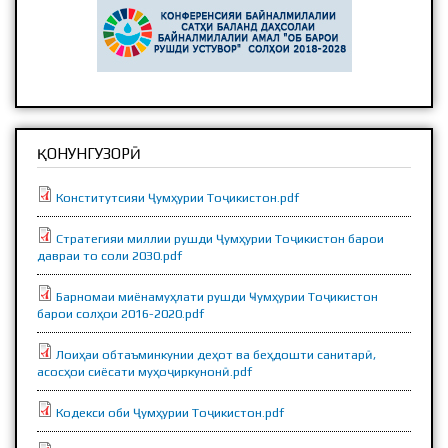
ҚОНУНГУЗОРӢ
Конститутсияи Ҷумҳурии Тоҷикистон.pdf
Стратегияи миллии рушди Ҷумҳурии Тоҷикистон барои
давраи то соли 2030.pdf
Барномаи миёнамуҳлати рушди Ҹумҳурии Тоҷикистон
барои солҳои 2016-2020.pdf
Лоиҳаи обтаъминкунии деҳот ва беҳдошти санитарӣ,
асосҳои сиёсати муҳоҷиркунонӣ.pdf
Кодекси оби Ҷумҳурии Тоҷикистон.pdf