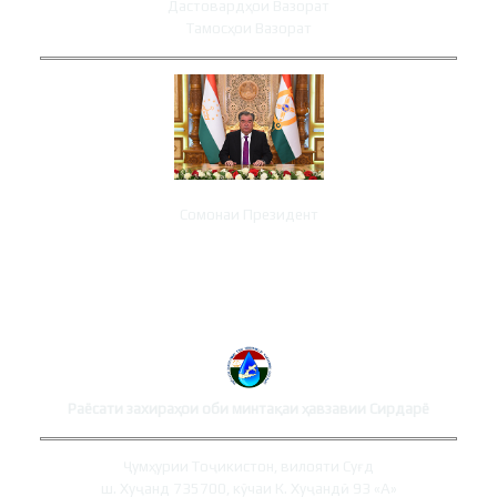
Дастовардҳои Вазорат
Тамосҳои Вазорат
Сомонаи Президент
ТАМОСҲОИ РАЁСАТ
Раёсати захираҳои оби минтақаи ҳавзавии Сирдарё
Ҷумҳурии Тоҷикистон, вилояти Суғд
ш. Хуҷанд 735700, кӯчаи К. Хуҷандӣ 93 «А»