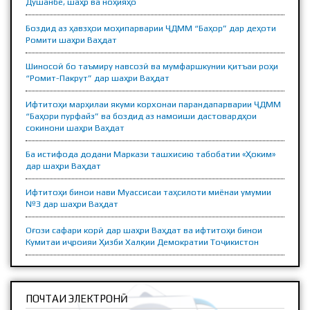
Душанбе, шаҳр ва ноҳияҳо
Боздид аз ҳавзҳои моҳипарварии ҶДММ “Баҳор” дар деҳоти
Ромити шаҳри Ваҳдат
Шиносоӣ бо таъмиру навсозӣ ва мумфаршкунии қитъаи роҳи
“Ромит-Пакрут” дар шаҳри Ваҳдат
Ифтитоҳи марҳилаи якуми корхонаи парандапарварии ҶДММ
“Баҳори пурфайз” ва боздид аз намоиши дастовардҳои
сокинони шаҳри Ваҳдат
Ба истифода додани Маркази ташхисию табобатии «Ҳоким»
дар шаҳри Ваҳдат
Ифтитоҳи бинои нави Муассисаи таҳсилоти миёнаи умумии
№3 дар шаҳри Ваҳдат
Оғози сафари корӣ дар шаҳри Ваҳдат ва ифтитоҳи бинои
Кумитаи иҷроияи Ҳизби Халқии Демократии Тоҷикистон
ПОЧТАИ ЭЛЕКТРОНӢ