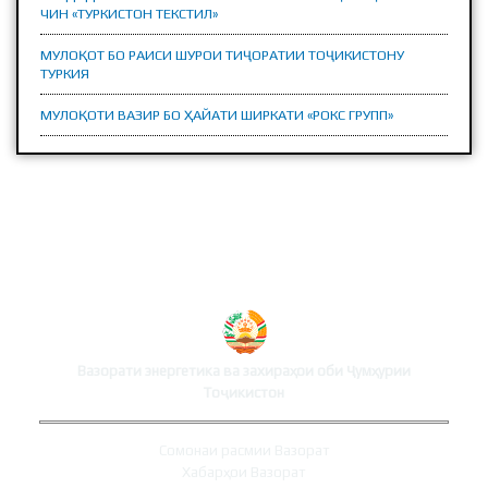
ЧИН «ТУРКИСТОН ТЕКСТИЛ»
МУЛОҚОТ БО РАИСИ ШУРОИ ТИҶОРАТИИ ТОҶИКИСТОНУ
ТУРКИЯ
МУЛОҚОТИ ВАЗИР БО ҲАЙАТИ ШИРКАТИ «РОКС ГРУПП»
СОМОНАИ ВАЗОРАТ
Вазорати энергетика ва захираҳои оби Ҷумҳурии
Тоҷикистон
Сомонаи расмии Вазорат
Хабарҳои Вазорат