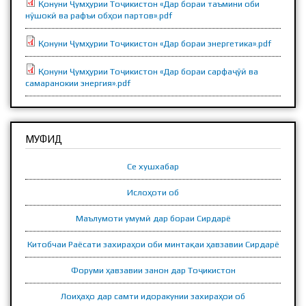
Қонуни Ҷумҳурии Тоҷикистон «Дар бораи таъмини оби
нӯшокӣ ва рафъи обҳои партов».pdf
Қонуни Ҷумҳурии Тоҷикистон «Дар бораи энергетика».pdf
Қонуни Ҷумҳурии Тоҷикистон «Дар бораи сарфаҷӯӣ ва
самаранокии энергия».pdf
МУФИД
Се хушхабар
Ислоҳоти об
Маълумоти умумӣ дар бораи Сирдарё
Китобчаи Раёсати захираҳои оби минтақаи ҳавзавии Сирдарё
Форуми ҳавзавии занон дар Тоҷикистон
Лоиҳаҳо дар самти идоракунии захираҳои об