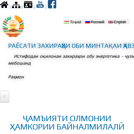
Skip to
|
|
|
|
main
content
Тоҷикӣ
Русский
English
Забонҳо
РАЁСАТИ ЗАХИРАҲОИ ОБИ МИНТАҚАИ ҲАВ
Истифодаи оқилонаи захираҳои обу энергетика - ҷуз
мебошанд
Раҳмон
Асосӣ
ҶАМЪИЯТИ ОЛМОНИИ
Президент
ҲАМКОРИИ БАЙНАЛМИЛАЛӢ
Вохӯриҳо
Қонунгузорӣ