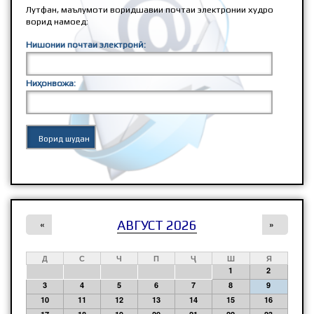
Лутфан, маълумоти воридшавии почтаи электронии худро
ворид намоед:
Нишонии почтаи электронӣ:
Ниҳонвожа:
АВГУСТ 2026
«
»
Д
С
Ч
П
Ҷ
Ш
Я
1
2
3
4
5
6
7
8
9
10
11
12
13
14
15
16