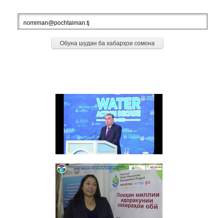
БА АХБОРИ РӮЗИ МО ОБУНА ШАВЕД
ДАСТОВАРДҲО
Видео: Суханронӣ дар маросими ифтитоҳи Конфронси дуюми байналмилалӣ