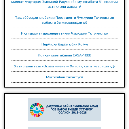
миллат муҳтарам Эмомалӣ Раҳмон ба муносибати 31-солагии
истиқлоли давлатӣ
ПРЕЗИДЕНТИ ҶУМҲУРИИ ТОҶИКИСТОН
Ташаббусҳои глобалии Президенти Ҷумҳурии Тоҷикистон
вобаста ба масъалаҳои об
Иқтидори гидроэнергетикии Ҷумҳурии Тоҷикистон
Нерӯгоҳи барқи обии Роғун
Лоиҳаи минтақавии CASA-1000
Хати лулаи гази «Осиёи миёна — Хитой», хати гузариши «Д»
Мусохибаи тахассусӣ