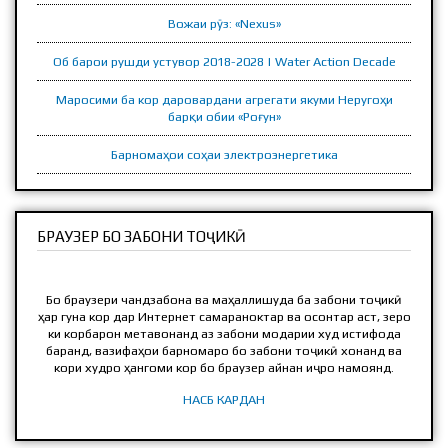
Вожаи рӯз: «Nexus»
Об барои рушди устувор 2018-2028 | Water Action Decade
Маросими ба кор даровардани агрегати якуми Неругоҳи
барқи обии «Роғун»
Барномаҳои соҳаи электроэнергетика
БРАУЗЕР БО ЗАБОНИ ТОҶИКӢ
Бо браузери чандзабона ва маҳаллишуда ба забони тоҷикӣ
ҳар гуна кор дар Интернет самараноктар ва осонтар аст, зеро
ки корбарон метавонанд аз забони модарии худ истифода
баранд, вазифаҳои барномаро бо забони тоҷикӣ хонанд ва
кори худро ҳангоми кор бо браузер айнан иҷро намоянд.
НАСБ КАРДАН