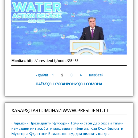
Манбаъ:
http://president.tj/node/28485
САҲИФАҲО
‹ қаблӣ
1
3
4
навбатӣ ›
2
ПАЁМҲО
|
CУХАНРОНИҲО
|
СОМОНА
ХАБАРҲО АЗ СОМОНАИ WWW.PRESIDENT.TJ
Фармони Президенти Ҷумҳурии Тоҷикистон дар бораи таъин
намудани интихоботи машваратчиёни халқии Суди Вилояти
Мухтори Кӯҳистони Бадахшон, судҳои вилоят, шаҳри