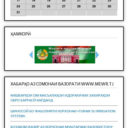
17
18
19
20
21
22
23
24
25
26
27
28
29
30
31
ҲАМКОРӢ
ХАБАРҲО АЗ СОМОНАИ ВАЗОРАТИ WWW.MEWR.TJ
КИШВАРҲОИ ОМ МАСЪАЛАҲОИ ИДОРАКУНИИ ЗАХИРАҲОИ
ОБРО БАРРАСӢ КАРДАНД
ШИНОСОӢ БО ФАЪОЛИЯТИ КОРХОНАИ «TURAN SU IRRIGATION
SYSTEM»
БОЗДИДИ ВАЗИР АЗ КОРХОНАИ МУШТАРАКИ ҚАЗОҚИСТОНУ