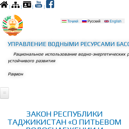
Перейти к
|
|
|
|
основному
содержанию
Тоҷикӣ
Русский
English
Языки
УПРАВЛЕНИЕ ВОДНЫМИ РЕСУРСАМИ БАС
Рациональное использование водно-энергетических 
устойчивого развития
Раҳмон
Главная
ЗАКОН РЕСПУБЛИКИ
Президент
ТАДЖИКИСТАН «О ПИТЬЕВОМ
Встречи
Законодательство