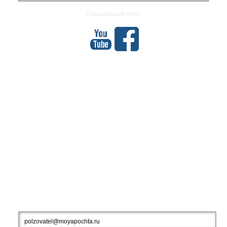
Социальные сети
МЕҲМОНОН
Количество посещений: 926985
Ваш IP-адрес: 216.73.216.170
ПОДПИШИТЕСЬ НА НОВОСТИ ДНЯ