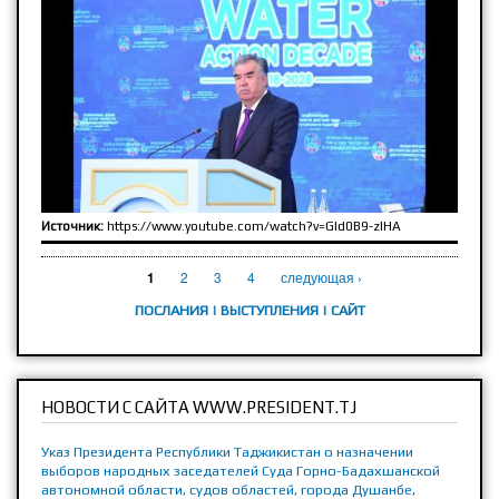
Источник:
https://www.youtube.com/watch?v=GId0B9-zlHA
СТРАНИЦЫ
2
3
4
следующая ›
1
ПОСЛАНИЯ
|
ВЫСТУПЛЕНИЯ
|
САЙТ
НОВОСТИ С САЙТА WWW.PRESIDENT.TJ
Указ Президента Республики Таджикистан о назначении
выборов народных заседателей Суда Горно-Бадахшанской
автономной области, судов областей, города Душанбе,