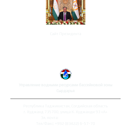
Сайт Президента
КОНТАКТЫ УПРАВЛЕНИЯ
Управление водными ресурсами бассейновой зоны
Сырдарья
Республика Таджикистан, Согдийская область
г. Худжанд 735700, улица К. Худжанди 93 «А»
Эл. почта:
syrdaryo@mewr.tj
Тел/Факс: +992 (83422) 6-57-70